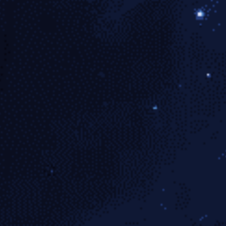
Basketball is a team spo
与全队紧密合作密不可分。
队协作理念无疑增强了整体
同时，当某些队友状态起伏
会。这种互相扶持、相互补
因此，可以说，布克不仅是
意义上的胜利，这也是现代
4、心理素质决
在高压环境下打球，需要极
终没有放弃，而是选择相信
是其成功的重要因素之一。
与此同时，他还懂得如何处
队赢得胜利上。这种成熟思