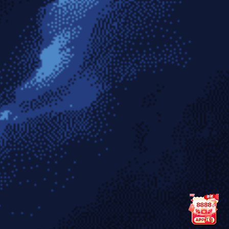
o far。 布克能够成功贡献20分和4助攻，
多人参与进攻，这种良好的团
，为他们提供更好的出手机
对挑战。
有通过团队协作才能实现真正
场比赛中手感不佳，但布克始
韧精神以及永不放弃的态度，
是将注意力集中在怎样帮助球