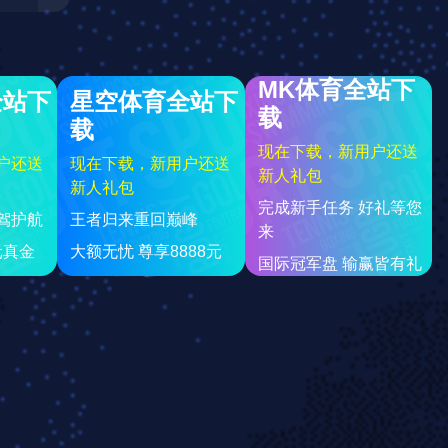
，虽然在关键战役中手感不
仅展现了他的个人能力，也反映
挥、团队协作，以及心理素质
创造机会。即使在手感不佳的
和沉着让他的队友们更加信任
斗志。当其他球员因为失误或