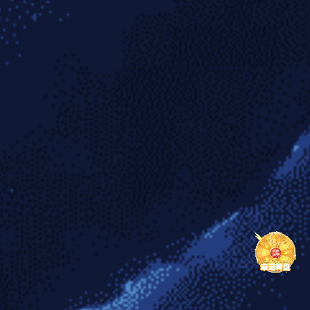
队才能够在逆境中寻找机会，
，尽管布克手感不佳，但他却
要站出来承担责任，这是一个
价值，无论是突破上篮还是远
告诉大家，在困境中如何坚持