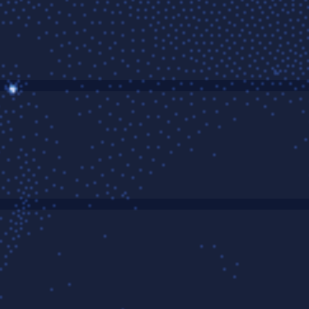
而出尽管手感不佳依然贡献20分
2026-05-02 02:49
阅读 80 次