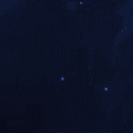
上一篇
克里斯蒂崛起独行侠新星或成替
你可能感兴趣的内容
东契奇谈球队精神：为彼此拼搏
在现代篮球竞技中，团队精神是取得胜
2026-05-10
麦迪谈MVP评选标准杰伦布朗
在当今的NBA赛场上，MVP评选标准
2026-05-07