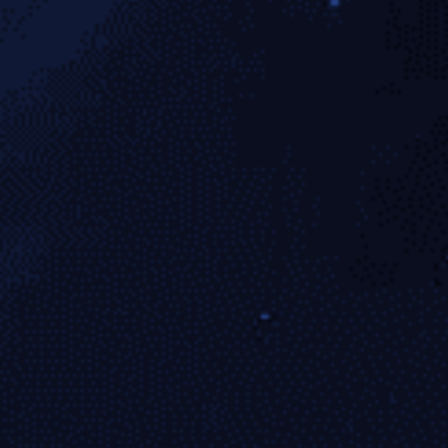
代…
每球
利的关键因素之一。东契奇作为...
如何
与球员们的表现密切相关。前NBA球...