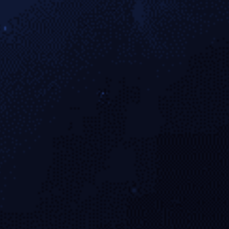
，布克才有可能在困难情况下继续前行，并带
从领导能力到关键时刻发挥，
同推动着他及其所在团队不断
继续成长，不断超越自我，引