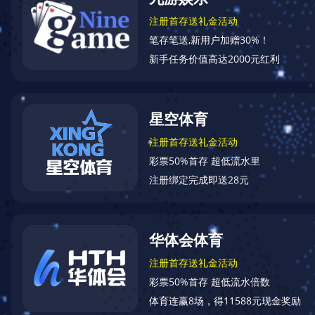
关键时刻布克挺身