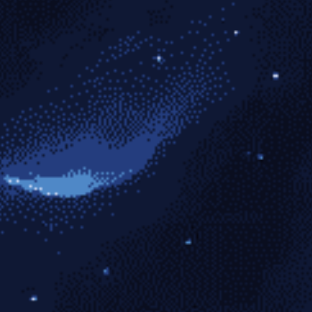
Psychological qualit
领球队走向胜利。这样的心
总结：
综上所述，德文·布克以其卓
从团队协作到心理素质，无
迈向新的高度。
随着时间推移，相信德文·布
领球队走向更加辉煌的新篇
分享到：