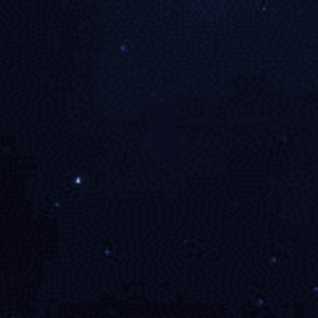
欧冠分析：拜仁巴萨顺利晋级尤
在2023年欧洲冠军联赛的激烈竞争中
2026-06-13
今日趣图：维尔茨巧妙躲避对抗
在足球的世界中，瞬息万变的场上局势
2026-07-17
B体育
B体育官方网站【官网认证:手机版、
湖
app下载、登录入口、官方网站、网
区5号
页版、平台、网址、地址、注册、娱
s
乐】，B体育(中国)官方网站欢迎大家