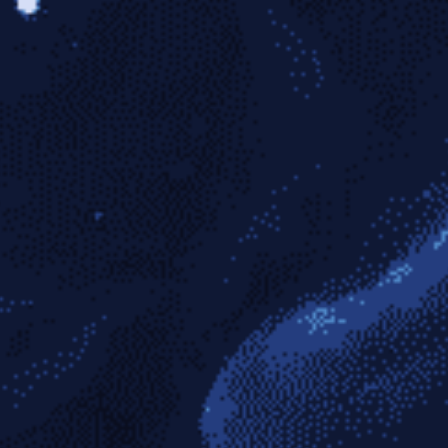
rt, and individual brilliance can only take a team s
在比赛过程中，他不断寻找机会与队友配合，通过无私传球让更
战斗力。
不定时，布克会主动承担起更多责任，通过创造空间和拉开防守
位，让整支球队形成了一股合力，使他们能够迎难而上，共同面
一名出色的得分手，更是一名优秀的组织者和协调者。他明白只
篮球发展趋势的重要体现。
定成败
强的心理素质。对于年轻球员来说，这一点尤为重要。尽管在本
自己的能力，并努力去调整状态。在许多场合下，他展现出的坚
理外界压力。在赛后访谈中，他坦言自己并未受到太大影响，而
维方式，使他能更好地应对各种状况，将压力转化为动力。