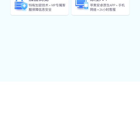
同时，其他主力中场如霍伊别尔等人虽然经验丰富，但他们
各自都有不同程度的短板。例如，有些球员防守能力较强，
但进攻创造性不足，这让球队在面对防守密集型对手时显得
捉襟见肘。
再者，一些替补球员虽然在训练中表现出色，但缺乏实战机
会，使得其状态难以维持。因此，当本坦库尔无法出战时，
整个中场体系显得极为脆弱，为接下来的比赛埋下隐患。
3、潜在引援目标分析
为了应对日益严重的中场危机，引援成为了热刺管理层必须
考虑的重要选择。根据市场动态，目前有多名优秀中场球员
处于转会流动之中，这为热刺提供了一定的发展空间。
其中，一些来自英超或其他顶级联赛的年轻才俊都成为了热
刺关注的焦点。这些球员不仅具有很好的身体素质，而且技
术全面，可以很好地融入到团队体系当中，为球队注入新的