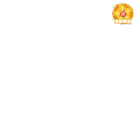
活力。
另一方面，由于冬季转会窗口即将开启，俱乐部急需评估自
身预算和资金流向，以便做出合理决策。在确保财务健康的
前提下，引进合适的人选才能真正解决问题，而不是盲目追
求明星效应。
4、管理层应对策略探讨
面对目前严峻形势，热刺管理层需要制定清晰而有效的发展
战略。首先，要密切关注本坦库尔复出的时间表，并结合医
疗团队的信息来评估其恢复情况，从而决定是否进行引援。
其次，在引援方面，要建立科学合理的数据分析体系，通过
数据评估目标玩家与现有阵容间契合度，以帮助教练组做出
更明智决策。同时，也要考虑如何平衡短期需求与长期发展
之间的关系，让新引进的人才能够充分发挥作用。