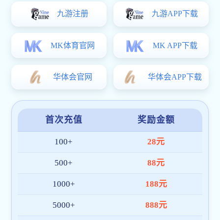
首页
体育资讯
正文
在英超联赛中，热刺队的中场表现一直是球队战斗力的重要
组成部分。然而，近期球队遭遇了重大的打击，主力中场本
坦库尔因伤缺阵，这一情况不仅削弱了热刺的整体实力，也
加剧了球队的中场危机。随着赛季的深入，热刺需要面对人
员短缺的问题，并考虑引援补强以应对当前困境。本文将从
四个方面详细阐述这一话题，包括本坦库尔受伤对球队的直
接影响、热刺现有中场球员的状况、潜在引援目标以及管理
层应对策略，以全面分析热刺面临的挑战与应对方案。
1、本坦库尔受伤的直接影响
本坦库尔作为热刺中场的重要一员，他在比赛中的表现一直
备受赞誉。他不仅具备出色的控球能力，还能为前锋提供有
效支援。在他受伤后，球队失去了关键组织者，这直接导致
了进攻端的不畅通。