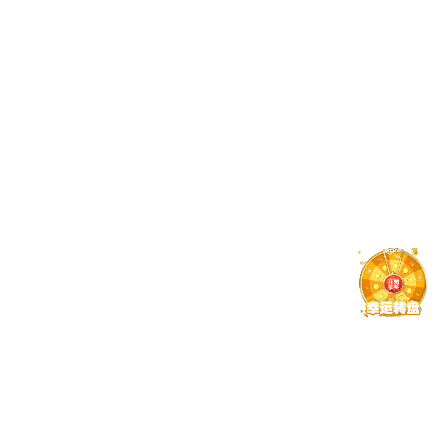
随着丽贝卡成为英超首席足球官，此次职位变动无疑是其职
业生涯中的一个重要里程碑。这个新角色让她有机会对整个
英超联赛发展产生更深远影响，从而推动英国足球整体水平
向前迈进。作为首席足球官，她将负责制定联赛政策和战略
规划，在球员转会、裁判执法，以及比赛规则等多个领域发
挥关键作用。
此外，这一职位还赋予了她更多与国际足坛接轨的平台，让
她有机会参与全球范围内的重要决策，从而为英国足球争取
更多的话语权与影响力。这对于提升英超品牌形象及市场价
值都极具帮助，同时也是一种个人能力与经验的新找寻。
尽管离开热刺可能会让部分球迷感到失落，但可以预见的
是，她将在新岗位上继续发挥专业素养，并以全新的视角推
动英超联赛的发展。因此，人们对于这一变化持乐观态度，
也期待着看到更精彩、更具活力的英超赛事呈现给广大球