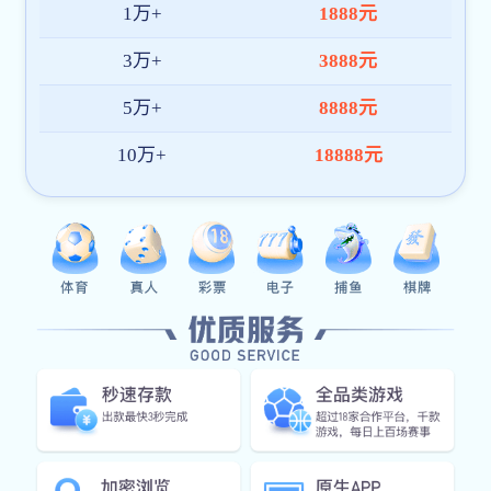
此外，丽贝卡还积极参与各种足球相关事务，包括青训体系
建设、球员引进及团队文化塑造等。她不仅关注场上的表
现，更注重球队运营与管理，力求从多维度提升球队竞争
力。因此，她能够快速适应并推动热刺的发展策略，使得球
队在各项赛事中取得较好的成绩。
通过这些经历，丽贝卡逐渐形成了自己独特的管理风格，她
擅长沟通与协调，可以有效地整合资源，为球队创造良好的
发展环境。这种能力使得她能够在复杂多变的竞技环境中保
持清晰的思路，并迅速做出反应，从而赢得同事和球迷们的
一致认可。
2、丽贝卡在热刺的成就
自从加入热刺以来，丽贝卡为俱乐部带来了许多积极变化。
其中最显著的是球队战术体系和人员配置上的调整，使得热