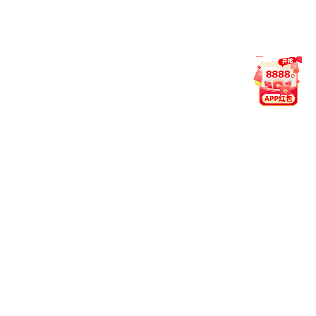
综上所述，莉蓓嘉的新角色将使其能够从更高层面参与到决
策过程中，对整个英超乃至国际足坛产生积极影响，而这样
的改变无疑值得每一个忠实球迷期待与支持！
总结：
总而言之，丽贝卡冬窗后离开热刺，将担任英超首席足球官
这一举措，无疑是一次双赢选择。一方面，她可以借此机会
实现个人职业生涯的新突破；另一方面，对于深入研究并推
动整个联盟发展而言，也是非常必要的一步。这种新旧交替
为今后的发展打下良好基础，有助于迎接更加激烈且富有挑
战性的未来。
随着这位优秀管理者走上新的舞台，我们相信无论是在个人
成长还是促进国内外交流方面，都将在未来看到更多崭新局
面。同时，全体球迷也应该对此持积极态度，共同期待着更