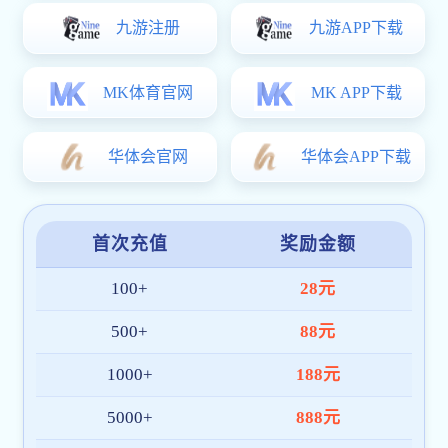
首页
体育资讯
正文
近日，英超热刺俱乐部的主管丽贝卡在冬季转会窗口后宣布
离职，成为了英超首席足球官的候选人。这一消息引发了广
泛关注和热议。作为热刺的重要管理者，丽贝卡在任期间对
球队的发展做出了显著贡献，她的离开意味着热刺需要面对
新的挑战。同时，担任英超首席足球官将使她在更大范围内
影响足球界的发展。本篇文章将从丽贝卡的职业背景、她在
热刺的成就、未来展望以及对英超联赛的影响等四个方面进
行详细阐述，以全面解读这一重要人事变动。
1、丽贝卡的职业背景
丽贝卡自进入足球行业以来，就展现出了卓越的管理才华和
对足球市场深刻的理解。她曾在多个顶级俱乐部担任要职，
并积累了丰富的经验。在加入热刺之前，丽贝卡已经建立起
强大的职业声誉，为她后续的发展奠定了坚实基础。