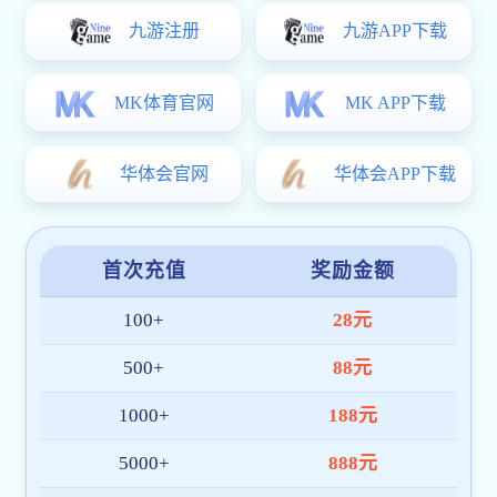
首页
体育资讯
正文
近年来，随着欧洲足球市场的不断发展，各大俱乐部之间的
转会动态也愈加频繁。近期，加拉塔萨雷对巴黎圣日耳曼中
场法比安·鲁伊斯表示出浓厚的兴趣，希望能够将其租借至球
队。然而，巴黎方面对于加拉塔萨雷提出的租借报价并不满
意，这一事件引发了外界的广泛关注。本文将从四个方面，
对这一转会事件进行详细阐述，包括法比安的近期表现、加
拉塔萨雷的需求、巴黎圣日耳曼的态度以及后续可能的发展
方向，以期为读者提供一个全面深入的分析。
1、法比安近期表现分析
法比安·鲁伊斯在过去几个赛季中的表现令人印象深刻。他在
西甲时期就展现出了极强的控球能力和传球精准度，能够在
中场发挥核心作用。在加盟巴黎圣日耳曼后，他不仅顺利适
应了法甲联赛，还逐渐成为球队的重要一员。通过他的努