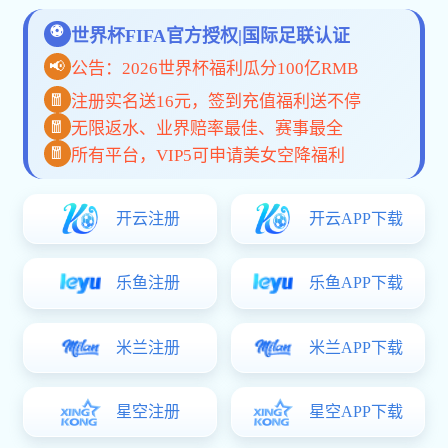
加拉塔萨雷欲租法比安巴黎对报价表示
不满
2026-06-07 17:44
阅读 38 次