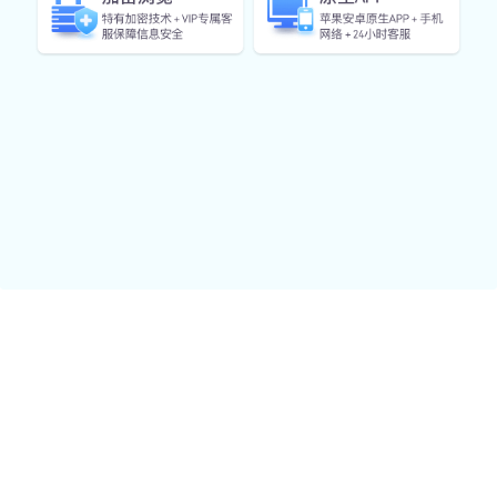
作为一名技术细腻且具备良好视野的中场球员，他能够有效
提升球队整体水平，并为前锋线输送支持。
此外，加拉塔萨雷还面临着国内外赛事竞争压力。在欧战舞
台上，他们希望有更强大的阵容来挑战对手。而引入法比安
这样能够参与攻防转换，并具备创造力和组织能力的球员，
将大幅提升他们争夺奖杯的信心与能力。
然而，加拉塔萨雷虽渴望得到法比安，但因财务限制，他们
只能选择租借这种方式。这让他们不得不谨慎考虑如何向巴
黎提出合理报价，以期达成双方都能接受的协议，从而实现
各自目标。
3、巴黎圣日耳曼的不满情绪
面对加拉塔萨雷提出的租借报价，巴黎圣日耳曼显然感到不
满。这主要体现在两方面：一是价格问题，二是对球员未来