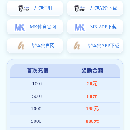
首页
体育资讯
正文
在NBA的赛季中，76人与骑士的对决一直备受关注。随着首
发阵容的揭晓，两队的实力对比愈加清晰。本场比赛中，76
人将由马克西、乔治和恩比德率领，而骑士则由明星球员米
切尔领衔。本文将从四个方面详细分析这场焦点之战，包括
两队的阵容构成、关键球员表现、战术布置以及比赛前景展
望。通过对这些元素的深入探讨，我们能够更好地理解这场
比赛的意义和影响。
1、两队阵容构成
首先，我们来看看76人的首发阵容。马克西担任控球后卫，
他以出色的速度与突破能力著称。在与骑士交锋时，马克西
需要利用他的敏捷性来撕扯对方防线，为队友创造机会。乔
治作为小前锋，具备强大的得分能力和防守技巧，他将在外
线给予球队火力支持。同时，恩比德作为内线核心，不仅能