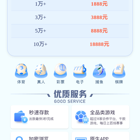
在进攻端提供稳定输出，还能在防守端保护篮筐。
而骑士方面，由米切尔领衔的阵容同样不可小觑。米切尔是
一位全明星级别的得分后卫，他凭借着优秀的投射能力和突
破技巧，可以给任何防线造成威胁。此外，骑士还拥有其他
几位优秀球员，如小凯文·洛夫等，这些角色球员都能在关键
时刻挺身而出，为球队提供支持。
综合来看，两队在首发阵容上各有千秋，76人依赖于内外结
合，而骑士则通过快速转换和外线投射进行攻击。这种不同
风格的碰撞，将为观众呈现一场精彩绝伦的比赛。
2、关键球员表现
在本场比赛中，马克西无疑是76人的关键球员之一。他不仅
需要负责组织进攻，还必须积极参与防守。如果他能够有效
控制节奏，并且在攻防转换中起到桥梁作用，那么76人将占