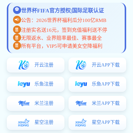
文托拉称小图拉姆若提升数据将跻身欧
洲前十前锋行列
2026-06-02 16:24
阅读 58 次