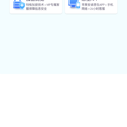
与此同时，许多顶级俱乐部都有强大的青训体系和引援策
略，他们不断吸引新鲜血液加入，这使得小图拉姆面临更大
的压力。因此，他如果想要提升自己的市场地位和认可度，
就需要更加努力地追求卓越。
不过，相比于一些老牌明星前锋，小图拉姆还有很大的成长
空间。如果他能够把握好这个成长期，将会拥有无限可能。
随着比赛经验积累，他完全有潜力超越现有的一些优秀选
手，从而进入到更高层次。
3、如何提升个人数据
为了跻身欧洲前十前锋行列，小图拉姆需要从多个方面着手
提升个人数据。首先，他应该专注于提高射门效率。在比赛
中，有效地转化进攻机会为实际得分至关重要，因此训练中
应加强射门技巧以及心理素质，使其在关键时刻保持冷静。
其次，加强与队友之间的配合也是不可忽视的一环。通过参