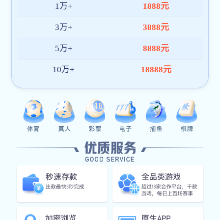
除了速度优势，小图拉姆还具备良好的控球能力。他能够在
高压情况下保持冷静，控制球权并寻找最佳传球线路。这种
能力使得他不仅仅是一名依靠速度取胜的前锋，更是一个可
以参与团队配合和战术执行的重要角色。
另外，小图拉姆在身体素质上也相对出色，能够与对方后卫
展开身体对抗。他不畏惧碰撞，并且擅长利用自己的身体优
势来保护球权，这为他赢得了一些关键进攻机会。
2、当前竞技环境分析
目前，欧洲足坛竞争异常激烈，各大联赛涌现出众多优秀前
锋。小图拉姆所处的位置充满挑战，不仅需要面对各类顶级
后卫，还需与其他年轻前锋争夺关注度。在这样高强度的环
境中，他每一次出场都必须全力以赴，以证明自己的价值。