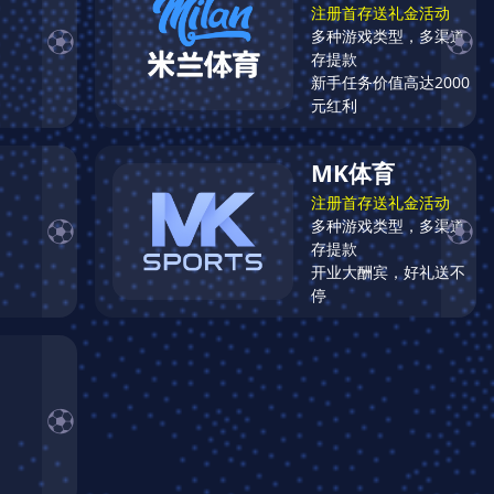
军展现实力