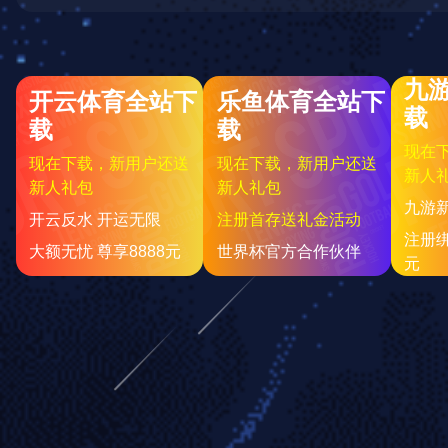
首页
体育资讯
正
在当今的NBA赛场上，MV
过程中，不仅要看球员个人的
员之一，在球队面临挑战时展
以及杰伦·布朗如何独撑绿军
1、麦迪谈MVP
麦迪在谈到MVP评选时，首
分、助攻、篮板等统计指标
其次，麦迪指出了团队贡献
升战斗力。在这个层面上，一
最后，他强调了影响力的问题