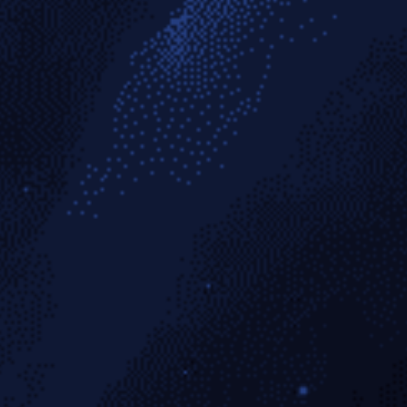
选标准的见解，不仅揭示了评价一名顶尖球员所需考虑多个维度
现证明自己是一位值得期待的新星，在绿军这个历史悠久且充满
相信这位年轻才俊将不断成长，为自己的职业生涯增添更多辉煌
发展而言，我们都期待看到更多像麦迪这样具有洞察力的人物发声
推动NBA向更高水平迈进。这不仅是对运动本身热爱的体现，