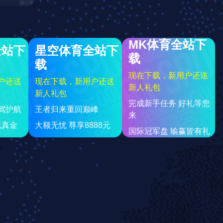
表了自己的看法，认为在评选
队中，杰伦·布朗作为核心球
对于MVP评选标准的看法，
VP称号时，其个人数据如得
一个球员的综合实力。
作用，还要能带动整个球队提
扣。
比赛走势的控制、对队友的激