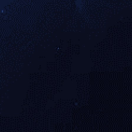
，也彰显了团队合作的重要
荣耀感的平台上继续书写传奇
瞬间，同时助力凯尔特人在未
，以及像杰伦·布rown这样
也是对竞技精神最真实诠释。