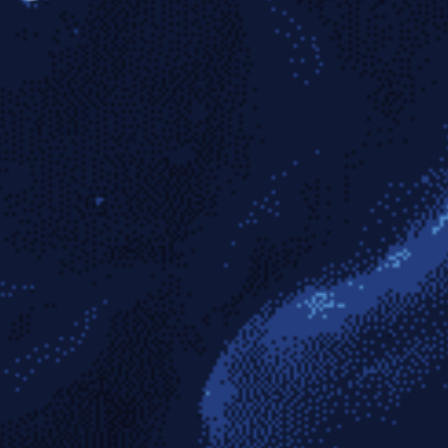
突出，尤其是在关键时刻，他总能做出正确选择，无论是投篮还
合，也显著提升了他的比赛表现，使凯尔特人在许多紧张局势中
一，布朗也肩负着传承球队文化与精神使命。他始终坚持努力训
且充满竞争力的团队氛围，这是任何一支争冠球队所必需具备的
挑战
加剧，各支球队都希望通过引进优秀人才来增强实力。然而，对于
职业生涯初期的发展，更重要的是如何持续突破自我，实现长远
要想获得更多认可并争取MVP荣誉，需要克服一些挑战，比如保
友间配合默契等。同时，他还需学会应对来自外界压力带来的心
坚定信念和不断追求卓越精神，相信杰伦·布朗定会迎难而上，
路。