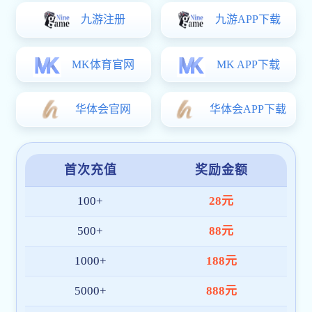
首页
体育资讯
正文
在近期的一场激动人心的比赛中，金州勇士队在其四名高薪
球员缺阵的情况下，依然以顽强的团队合作精神力克丹佛掘
金队。这场比赛不仅展示了勇士队深厚的板凳深度，还体现
了他们在关键时刻的战术执行和心理素质。本文将从四个方
面详细分析勇士队如何在逆境中取得胜利，包括教练的战术
安排、替补球员的出色表现、团队默契与配合，以及球队文
化和精神力量。通过这些方面，我们能够更深入地理解这支
球队为何能够在困境中展现出强大的竞争力。
1、教练战术安排
勇士队主教练史蒂夫·科尔在面对四大高薪球员缺阵的情况
下，展现出了卓越的应变能力。他及时调整了球队的战术体
系，将重点放在快速进攻和防守反击上，以弥补明星球员缺
席所带来的影响。科尔根据对手掘金队的特点，制定了针对